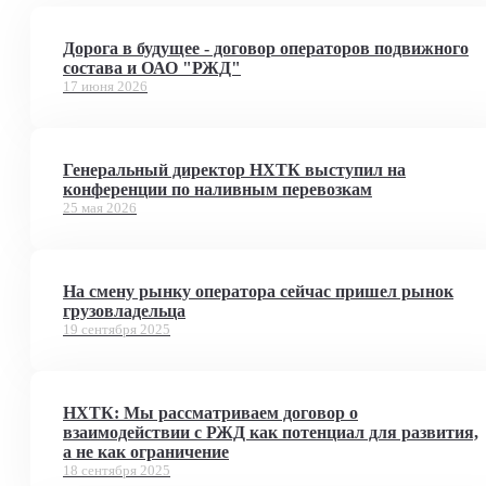
Дорога в будущее - договор операторов подвижного
состава и ОАО "РЖД"
17 июня 2026
Генеральный директор НХТК выступил на
конференции по наливным перевозкам
25 мая 2026
На смену рынку оператора сейчас пришел рынок
грузовладельца
19 сентября 2025
НХТК: Мы рассматриваем договор о
взаимодействии с РЖД как потенциал для развития,
а не как ограничение
18 сентября 2025