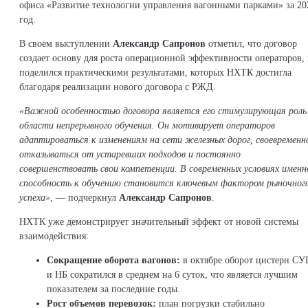
офиса «Развитие технологии управления вагонными парками» за 20
год.
В своем выступлении
Александр Сапронов
отметил, что договор
создает основу для роста операционной эффективности операторов,
поделился практическими результатами, которых НХТК достигла
благодаря реализации нового договора с РЖД.
«Важной особенностью договора является его стимулирующая роль
области непрерывного обучения. Он мотивирует операторов
адаптироваться к изменениям на сети железных дорог, своевременн
отказываться от устаревших подходов и постоянно
совершенствовать свои компетенции. В современных условиях именн
способность к обучению становится ключевым фактором рыночног
успеха»
, — подчеркнул
Александр Сапронов
.
НХТК уже демонстрирует значительный эффект от новой системы
взаимодействия:
Сокращение оборота вагонов:
в октябре оборот цистерн СУ
и НБ сократился в среднем на 6 суток, что является лучшим
показателем за последние годы.
Рост объемов перевозок:
план погрузки стабильно