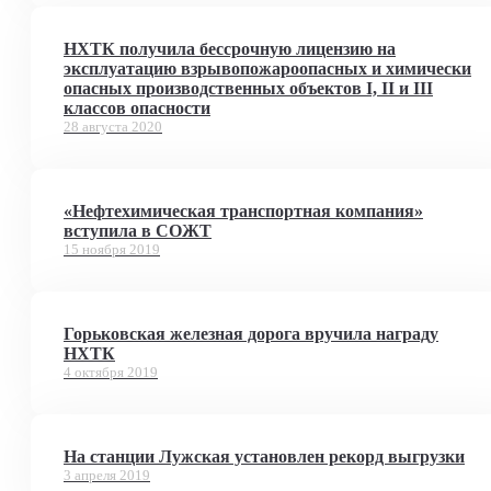
НХТК получила бессрочную лицензию на
эксплуатацию взрывопожароопасных и химически
опасных производственных объектов I, II и III
классов опасности
28 августа 2020
«Нефтехимическая транспортная компания»
вступила в СОЖТ
15 ноября 2019
Горьковская железная дорога вручила награду
НХТК
4 октября 2019
На станции Лужская установлен рекорд выгрузки
3 апреля 2019