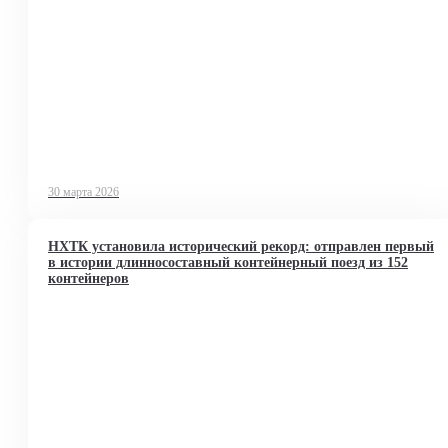
30 марта 2026
НХТК установила исторический рекорд: отправлен первый
в истории длинносоставный контейнерный поезд из 152
контейнеров