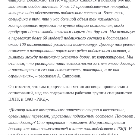
выиграли. Возможно, НХТК – крупная компания и поэтому для нас
это имело особое значение. У нас 17 производственных площадок,
которые надо обеспечивать подвижным составом. Более того,
специфика в том, что у нас большой объем так называемых
кооперационных перевозок по путям общего пользования, когда
продукция одного завода является сырьем для другого. Мы используе
в перевозках более 60 моделей подвижного состава и доставляем
около 100 наименований различных номенклатур. Договор нам реальн
помогает в планировании порожнего рейса подвижного состава, в
лимитах между полигонами железных дорог, их корректировке. Мы
считаем, что расширили наши возможности за счет этого договор
и рассматриваем его как возможность, потенциал, а не как
ограничения»
, – рассказал А. Сапронов.
Он отметил, что сам процесс заключения договора прошел этапы
согласований, над его содержанием работали группы специалистов
НХТК и ОАО «РЖД».
«Договор явился компромиссом интересов сторон в технологии,
организации перевозок, управлении подвижным составом. Помогает 
этот договор? Сто процентов – помогает. Мы рассматриваем
договор как окно возможностей и канал взаимодействия с РЖД. И