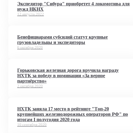
Экспедитор "Сибура" приобретет 4 локомотива для
нужд НКНХ
12 августа 2022
Бенефициарами субсидий статут крупные
грузовладельцы и экспедиторы
6 октября 2020
Горьковская железная дорога вручила награду
НХТК за победу в номинации «За верное
партнёрство»
2 октября 2020
НХТК заняла 17 место в рейтинге "Tоп-20
крупнейших железнодорожных операторов РФ" по
итогам I полугодия 2020 года
10 сентября 2020